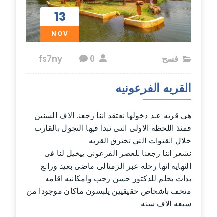
13
NOV
فسح
fs7ny
0
القريه الفرعونيه
هى قريه عند دخولها نعتقد اننا رجعنا الاف السنين
فمنذ اللحظه الاولى التى نبدا فيها التجول بالقارب
خلال القنوات التى تخترق القريه
نشعر اننا رجعنا للعصر الفرعونى ييخيل لنا فى
النهايه انها رحله عبر الزمنالى ماضى بعيد ورائع
بدات بحلم للدكتور حسن رجب وامكانيه اقامه
متحف باشخاص حقيقيين يلبسون ماكان موجودا من
سبعه الاف سنه