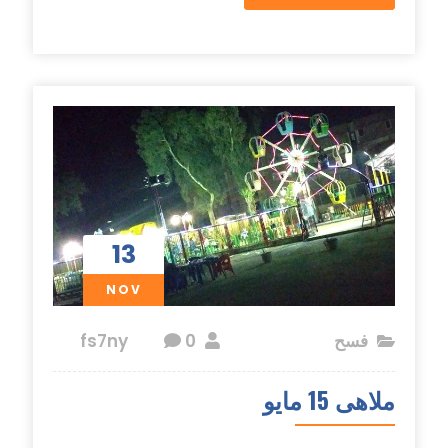
13
NOV
فسح
fs7ny
0
ملاهى 15 مايو