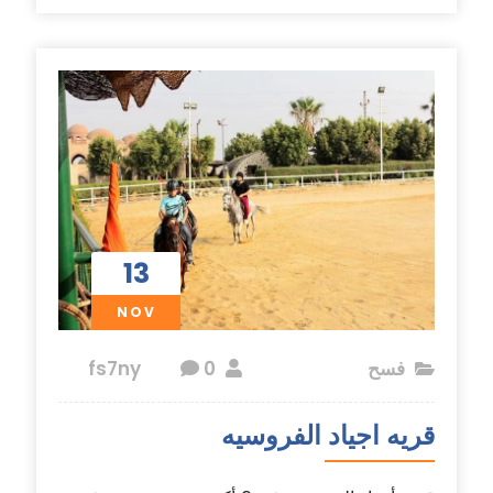
13
NOV
فسح
fs7ny
0
قريه اجياد الفروسيه