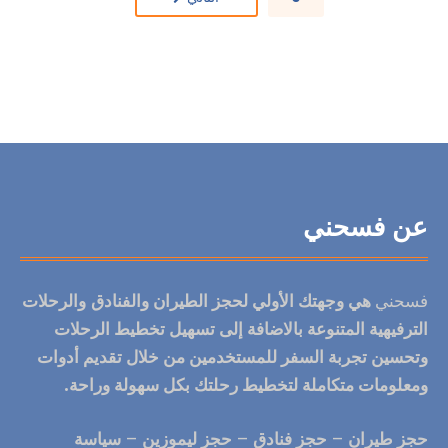
عن فسحني
فسحني
هي
وجهتك الأولي لحجز الطيران والفنادق
والرحلات
الترفيهية المتنوعة بالاضافة إلى تسهيل تخطيط الرحلات
وتحسين تجربة السفر للمستخدمين من خلال تقديم أدوات
ومعلومات متكاملة
لتخطيط رحلتك
بكل سهولة وراحة.
حجز طيران
–
حجز فنادق
–
حجز ليموزين
–
سياسة